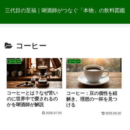
三代目の至福｜唎酒師がつなぐ「本物」の飲料図鑑
コーヒー
コーヒー
コーヒー
コーヒーとは？なぜ苦い
コーヒー：豆の個性を紐
のに世界中で愛されるの
解き、理想の一杯を見つ
かを唎酒師が解説
ける
2026.07.03
2026.04.20