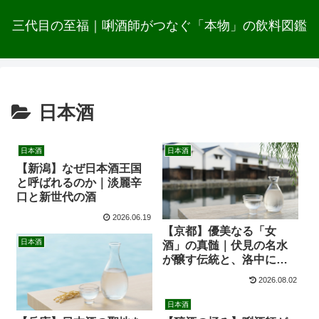
三代目の至福｜唎酒師がつなぐ「本物」の飲料図鑑
日本酒
日本酒
日本酒
【新潟】なぜ日本酒王国
と呼ばれるのか｜淡麗辛
口と新世代の酒
2026.06.19
【京都】優美なる「女
日本酒
酒」の真髄｜伏見の名水
が醸す伝統と、洛中に息
づく地酒の系譜
2026.08.02
日本酒