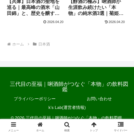
【兵庫】日本酒の聖地を
【醇酒の極み】唎酒師が
巡る｜最高峰の酒米「山
生涯飲み続けたい「本
田錦」と、歴史を醸す
物」の純米酒3選｜菊姫・
「灘五郷」の真髄
天狗舞・竹鶴
2026.04.20
2026.04.20
ホーム
日本酒
三代目の至福｜唎酒師がつなぐ「本物」の飲料図
鑑
プライバシーポリシー
お問い合わせ
k’s Lab(運営者情報)
© 2026 三代目の至福｜唎酒師がつなぐ「本物」の飲料図鑑.
メニュー
ホーム
検索
トップ
サイドバー