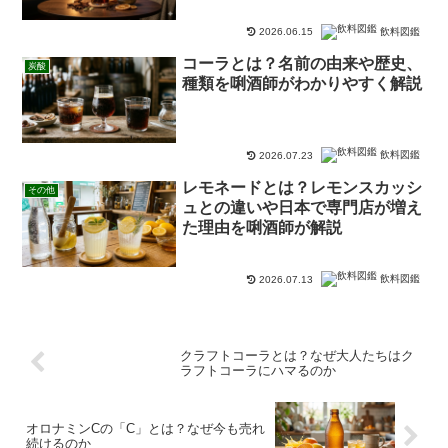
飲料図鑑
2026.06.15
コーラとは？名前の由来や歴史、
炭酸
種類を唎酒師がわかりやすく解説
飲料図鑑
2026.07.23
レモネードとは？レモンスカッシ
その他
ュとの違いや日本で専門店が増え
た理由を唎酒師が解説
飲料図鑑
2026.07.13
クラフトコーラとは？なぜ大人たちはク
ラフトコーラにハマるのか
オロナミンCの「C」とは？なぜ今も売れ
続けるのか