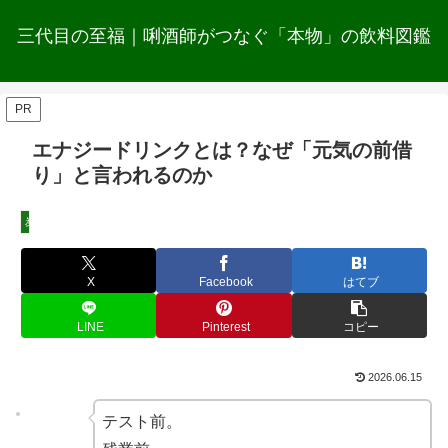
三代目の至福｜唎酒師がつなぐ「本物」の飲料図鑑
PR
エナジードリンクとは？なぜ「元気の前借
り」と言われるのか
炭酸
X
Facebook
はてブ
LINE
Pinterest
コピー
2026.06.15
テスト前。