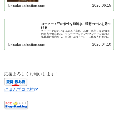
しょう。ところが近年「クラフトコーラ」という少し変わ
った世界が広がっています。コーラ…
2026.06.15
kikisake-selection.com
コーヒー：豆の個性を紐解き、理想の一杯を見つ
ける
コーヒーの味わいを決める「産地・品種・焙煎」を唎酒師
の視点で徹底解説。ブルーマウンテンやマンデリン等の人
気銘柄の傾向から、自分好みの「一杯」に出会うための焙
煎度の知識まで、初心者にも分かりやすく紹介します。
2026.04.10
kikisake-selection.com
応援よろしくお願いします！
にほんブログ村