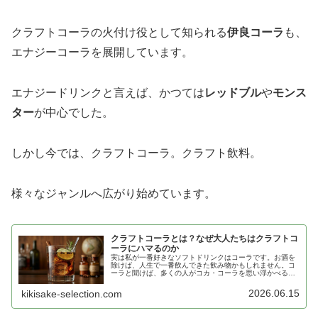
クラフトコーラの火付け役として知られる
伊良コーラ
も、
エナジーコーラを展開しています。
エナジードリンクと言えば、かつては
レッドブル
や
モンス
ター
が中心でした。
しかし今では、クラフトコーラ。クラフト飲料。
様々なジャンルへ広がり始めています。
クラフトコーラとは？なぜ大人たちはクラフトコ
ーラにハマるのか
実は私が一番好きなソフトドリンクはコーラです。お酒を
除けば、人生で一番飲んできた飲み物かもしれません。コ
ーラと聞けば、多くの人がコカ・コーラを思い浮かべるで
しょう。ところが近年「クラフトコーラ」という少し変わ
った世界が広がっています。コーラ…
2026.06.15
kikisake-selection.com