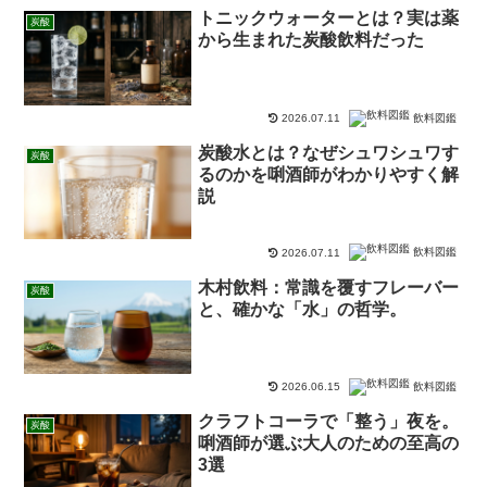
トニックウォーターとは？実は薬
炭酸
から生まれた炭酸飲料だった
飲料図鑑
2026.07.11
炭酸水とは？なぜシュワシュワす
炭酸
るのかを唎酒師がわかりやすく解
説
飲料図鑑
2026.07.11
木村飲料：常識を覆すフレーバー
炭酸
と、確かな「水」の哲学。
飲料図鑑
2026.06.15
クラフトコーラで「整う」夜を。
炭酸
唎酒師が選ぶ大人のための至高の
3選