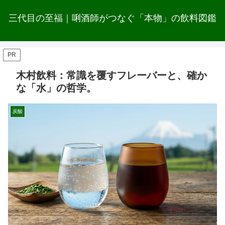
三代目の至福｜唎酒師がつなぐ「本物」の飲料図鑑
PR
木村飲料：常識を覆すフレーバーと、確か
な「水」の哲学。
炭酸