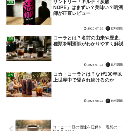
サントリー「ギルティ炭酸
炭酸
NOPE」はまずい？美味い？唎酒
師が正直レビュー
飲料図鑑
2026.07.29
コーラとは？名前の由来や歴史、
炭酸
種類を唎酒師がわかりやすく解説
飲料図鑑
2026.07.23
コカ・コーラとは？なぜ130年以
炭酸
上世界中で愛され続けるのか
飲料図鑑
2026.06.22
コーヒー：豆の個性を紐解き、理想の一