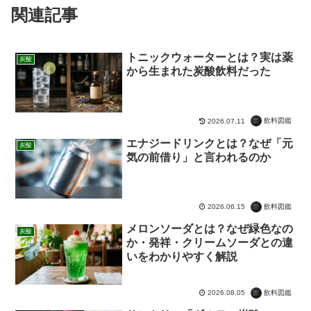
関連記事
トニックウォーターとは？実は薬
炭酸
から生まれた炭酸飲料だった
飲料図鑑
2026.07.11
エナジードリンクとは？なぜ「元
炭酸
気の前借り」と言われるのか
飲料図鑑
2026.06.15
メロンソーダとは？なぜ緑色なの
炭酸
か・発祥・クリームソーダとの違
いをわかりやすく解説
飲料図鑑
2026.08.05