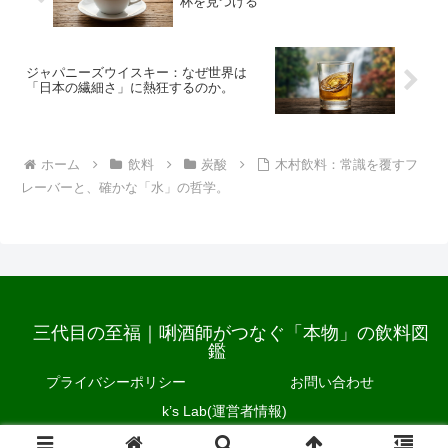
杯を見つける
ジャパニーズウイスキー：なぜ世界は
「日本の繊細さ」に熱狂するのか。
ホーム
飲料
炭酸
木村飲料：常識を覆すフ
レーバーと、確かな「水」の哲学。
三代目の至福｜唎酒師がつなぐ「本物」の飲料図
鑑
プライバシーポリシー
お問い合わせ
k’s Lab(運営者情報)
© 2026 三代目の至福｜唎酒師がつなぐ「本物」の飲料図鑑.