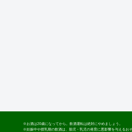
※お酒は20歳になってから。飲酒運転は絶対にやめましょう。
※妊娠中や授乳期の飲酒は、胎児・乳児の発育に悪影響を与えるお