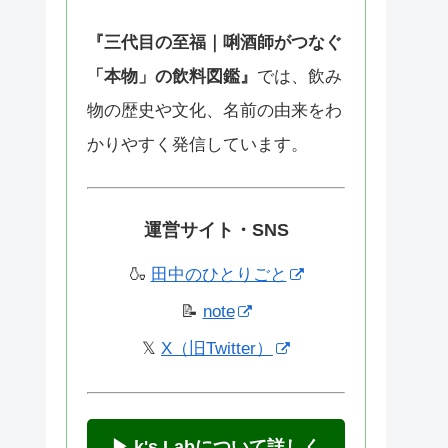
『三代目の至福｜唎酒師がつなぐ
「本物」の飲料図鑑』
では、飲み
物の歴史や文化、名前の由来をわ
かりやすく発信しています。
運営サイト・SNS
🍶
田中のひとりごと
📝
note
𝕏
X（旧Twitter）
▶ k's Labについて詳しく