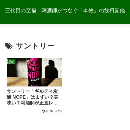
三代目の至福｜唎酒師がつなぐ「本物」の飲料図鑑
サントリー
炭酸
サントリー「ギルティ炭
酸 NOPE」はまずい？美
味い？唎酒師が正直レビ
ュー
2026.07.29