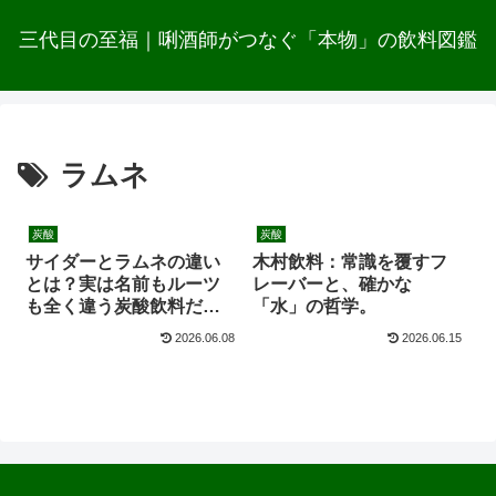
三代目の至福｜唎酒師がつなぐ「本物」の飲料図鑑
ラムネ
炭酸
炭酸
サイダーとラムネの違い
木村飲料：常識を覆すフ
とは？実は名前もルーツ
レーバーと、確かな
も全く違う炭酸飲料だっ
「水」の哲学。
た
2026.06.08
2026.06.15