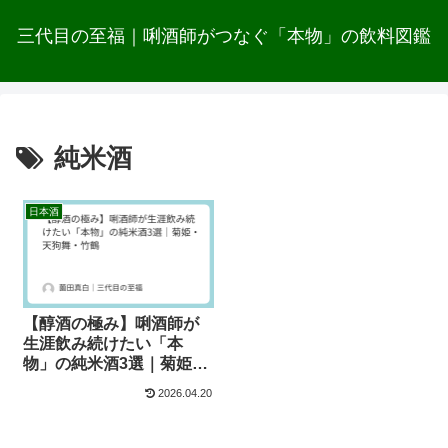
三代目の至福｜唎酒師がつなぐ「本物」の飲料図鑑
純米酒
日本酒
【醇酒の極み】唎酒師が
生涯飲み続けたい「本
物」の純米酒3選｜菊姫・
天狗舞・竹鶴
2026.04.20