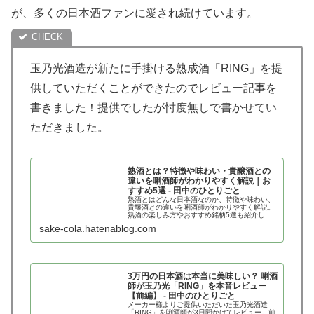
が、多くの日本酒ファンに愛され続けています。
玉乃光酒造が新たに手掛ける熟成酒「RING」を提
供していただくことができたのでレビュー記事を
書きました！提供でしたが忖度無しで書かせてい
ただきました。
熟酒とは？特徴や味わい・貴醸酒との
違いを唎酒師がわかりやすく解説｜お
すすめ5選 - 田中のひとりごと
熟酒とはどんな日本酒なのか、特徴や味わい、
貴醸酒との違いを唎酒師がわかりやすく解説。
熟酒の楽しみ方やおすすめ銘柄5選も紹介しま
す。
sake-cola.hatenablog.com
3万円の日本酒は本当に美味しい？ 唎酒
師が玉乃光「RING」を本音レビュー
【前編】 - 田中のひとりごと
メーカー様よりご提供いただいた玉乃光酒造
「RING」を唎酒師が3日間かけてレビュー。前