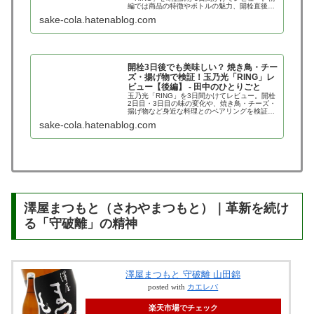
編では商品の特徴やボトルの魅力、開栓直後か
ら30分後までの味わいの変化を率直な感想とと
sake-cola.hatenablog.com
もにご紹介します。
開栓3日後でも美味しい？ 焼き鳥・チー
ズ・揚げ物で検証！玉乃光「RING」レ
ビュー【後編】 - 田中のひとりごと
玉乃光「RING」を3日間かけてレビュー。開栓
2日目・3日目の味の変化や、焼き鳥・チーズ・
揚げ物など身近な料理とのペアリングを検証。
3万円の価値があるのか、唎酒師が率直に評価
sake-cola.hatenablog.com
します。
澤屋まつもと（さわやまつもと）｜革新を続け
る「守破離」の精神
澤屋まつもと 守破離 山田錦
posted with
カエレバ
楽天市場でチェック