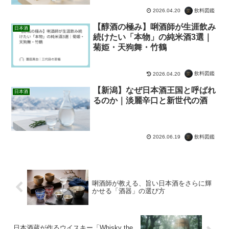
飲料図鑑
2026.04.20
【醇酒の極み】唎酒師が生涯飲み
日本酒
続けたい「本物」の純米酒3選｜
菊姫・天狗舞・竹鶴
飲料図鑑
2026.04.20
【新潟】なぜ日本酒王国と呼ばれ
日本酒
るのか｜淡麗辛口と新世代の酒
飲料図鑑
2026.06.19
唎酒師が教える、旨い日本酒をさらに輝
かせる「酒器」の選び方
日本酒蔵が作るウイスキー「Whisky the