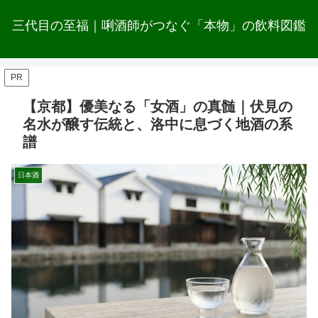
三代目の至福｜唎酒師がつなぐ「本物」の飲料図鑑
PR
【京都】優美なる「女酒」の真髄｜伏見の
名水が醸す伝統と、洛中に息づく地酒の系
譜
日本酒