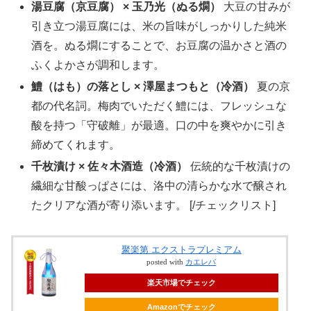
湯豆腐（京豆腐） × 玉乃光（ぬる燗）
大豆の甘みが
引き立つ湯豆腐には、米の旨味がしっかりした純米
酒を。ぬる燗にすることで、お豆腐の温かさと酒の
ふくよかさが調和します。
鱧（はも）の落とし × 澤屋まつもと（冷酒）
夏の京
都の代名詞。梅肉でいただく鱧には、フレッシュな
酸を持つ「守破離」が最適。口の中を爽やかに引き
締めてくれます。
千枚漬け × 佐々木酒造（冷酒）
伝統的な千枚漬けの
繊細な甘酸っぱさには、洛中の清らかな水で醸され
たクリアな酒が寄り添います。 [/チェックリスト]
聚楽第 エクストラプレミアム
posted with
カエレバ
楽天市場でチェック
Amazonでチェック