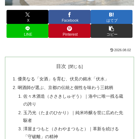
X
Facebook
はてブ
LINE
Pinterest
コピー
2026.08.02
目次
優美なる「女酒」を育む、伏見の銘水「伏水」
唎酒師が選ぶ、京都の伝統と個性を味わう三銘柄
佐々木酒造（ささきしゅぞう）｜洛中に唯一残る蔵
の誇り
玉乃光（たまのひかり）｜純米吟醸を世に広めた先
駆者
澤屋まつもと（さわやまつもと）｜革新を続ける
「守破離」の精神