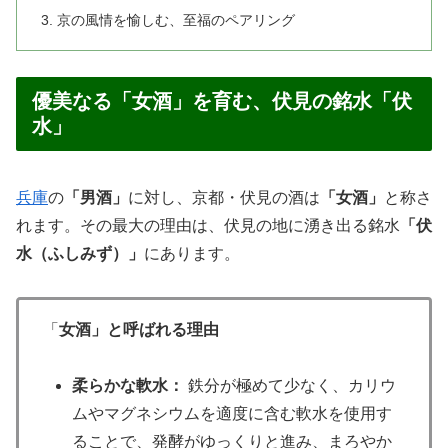
京の風情を愉しむ、至福のペアリング
優美なる「女酒」を育む、伏見の銘水「伏
水」
兵庫
の
「男酒」
に対し、京都・伏見の酒は
「女酒」
と称さ
れます。その最大の理由は、伏見の地に湧き出る銘水
「伏
水（ふしみず）」
にあります。
「
女酒」と呼ばれる理由
柔らかな軟水：
鉄分が極めて少なく、カリウ
ムやマグネシウムを適度に含む軟水を使用す
ることで、発酵がゆっくりと進み、まろやか