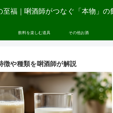
の至福｜唎酒師がつなぐ「本物」の
飲料を楽しむ道具
その他お酒
特徴や種類を唎酒師が解説