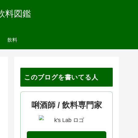
飲料図鑑
飲料
このブログを書いてる人
唎酒師 / 飲料専門家