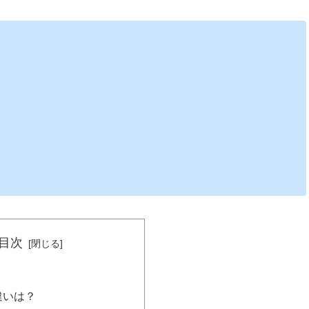
目次
？
違いは？