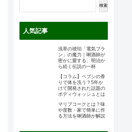
検索
人気記事
浅草の琥珀「電気ブラ
ン」の魔力｜唎酒師が
密かに愛する、明治か
ら続く伝説の一杯
【コラム】ペプシの香
りで体を洗う？5年か
けて開発された話題の
ボディウォッシュとは
マリブコークとは？味
や度数・家で簡単に作
る方法を唎酒師が解説