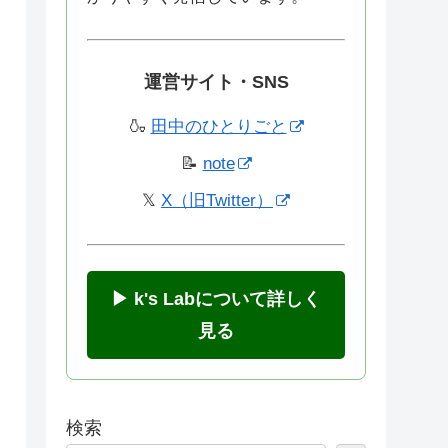
運営サイト・SNS
🍶
田中のひとりごと
📝
note
𝕏
X（旧Twitter）
▶ k's Labについて詳しく
見る
検索