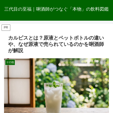
三代目の至福｜唎酒師がつなぐ「本物」の飲料図鑑
PR
カルピスとは？原液とペットボトルの違い
や、なぜ原液で売られているのかを唎酒師
が解説
その他