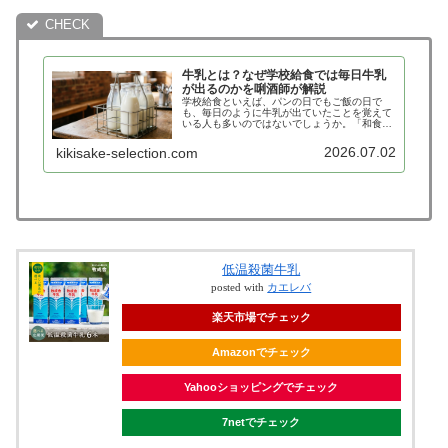
牛乳とは？なぜ学校給食では毎日牛乳
が出るのかを唎酒師が解説
学校給食といえば、パンの日でもご飯の日で
も、毎日のように牛乳が出ていたことを覚えて
いる人も多いのではないでしょうか。「和食な
のに牛乳？」「なぜ毎日飲む必要があるの？」
と疑問に思った経験がある人もいるかもしれま
2026.07.02
kikisake-selection.com
せん。実は牛乳には、私たちが子ど…
低温殺菌牛乳
posted with
カエレバ
楽天市場でチェック
Amazonでチェック
Yahooショッピングでチェック
7netでチェック