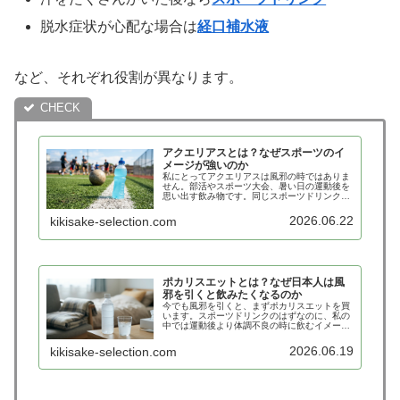
脱水症状が心配な場合は
経口補水液
など、それぞれ役割が異なります。
アクエリアスとは？なぜスポーツのイ
メージが強いのか
私にとってアクエリアスは風邪の時ではありま
せん。部活やスポーツ大会、暑い日の運動後を
思い出す飲み物です。同じスポーツドリンクな
のに、ポカリスエットとは不思議なくらい印象
が違います。アクエリアスは日本を代表するス
2026.06.22
kikisake-selection.com
ポーツドリンクのひとつです。誰…
ポカリスエットとは？なぜ日本人は風
邪を引くと飲みたくなるのか
今でも風邪を引くと、まずポカリスエットを買
います。スポーツドリンクのはずなのに、私の
中では運動後より体調不良の時に飲むイメージ
の方が強いんですよね。ポカリスエットは日本
を代表するスポーツドリンクです。しかし、多
2026.06.19
kikisake-selection.com
くの人にとっては単なるスポーツ…