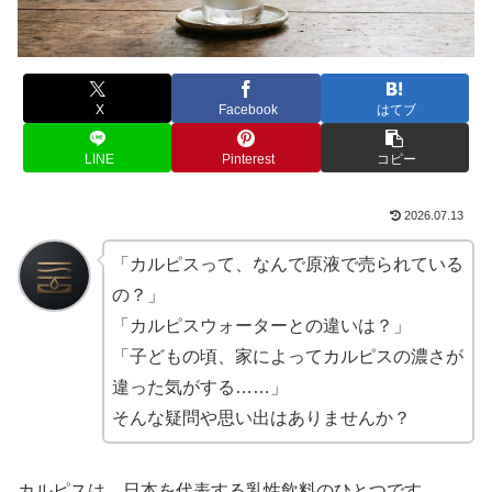
X
Facebook
はてブ
LINE
Pinterest
コピー
2026.07.13
「カルピスって、なんで原液で売られている
の？」
「カルピスウォーターとの違いは？」
「子どもの頃、家によってカルピスの濃さが
違った気がする……」
そんな疑問や思い出はありませんか？
カルピスは、日本を代表する乳性飲料のひとつです。