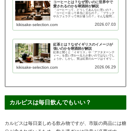
コーヒーとは？なぜ苦いのに世界中で
愛されるのかを唎酒師が解説
「コーヒーって、どうしてあんなに苦いの？」
「コーヒー豆って本当に豆なの？」「ブラック
やカフェラテって何が違うの？」そんな疑問を
持ったことはありませんか？朝の目覚めや仕事
の合間、カフェでのひとときなど、コーヒーは
2026.07.03
kikisake-selection.com
世界中で親しまれている飲み物で…
紅茶とは？なぜイギリスのイメージが
強いのかを唎酒師が解説
紅茶と聞くと「イギリス」や「アフタヌーンテ
ィー」を思い浮かべる人が多いのではないでし
ょうか。しかし、実は紅茶のルーツはイギリス
ではなく中国にあります。では、なぜ世界中で
「紅茶＝イギリス」というイメージが定着した
2026.06.29
kikisake-selection.com
のでしょうか。紅茶は、緑茶や烏…
カルピスは毎日飲んでもいい？
カルピスは毎日楽しめる飲み物ですが、市販の商品には糖