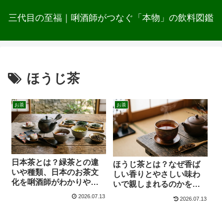
三代目の至福｜唎酒師がつなぐ「本物」の飲料図鑑
ほうじ茶
お茶
お茶
日本茶とは？緑茶との違
ほうじ茶とは？なぜ香ば
いや種類、日本のお茶文
しい香りとやさしい味わ
化を唎酒師がわかりやす
いで親しまれるのかを唎
く解説
酒師が解説
2026.07.13
2026.07.13