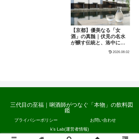
【京都】優美なる「女
酒」の真髄｜伏見の名水
が醸す伝統と、洛中に息
づく地酒の系譜
2026.08.02
三代目の至福｜唎酒師がつなぐ「本物」の飲料図
鑑
プライバシーポリシー
お問い合わせ
k’s Lab(運営者情報)