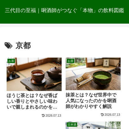
三代目の至福｜唎酒師がつなぐ「本物」の飲料図鑑
京都
お茶
お茶
抹茶とは？なぜ世界中で
ほうじ茶とは？なぜ香ば
人気になったのかを唎酒
しい香りとやさしい味わ
師がわかりやすく解説
いで親しまれるのかを唎
酒師が解説
2026.07.13
2026.07.13
日本酒