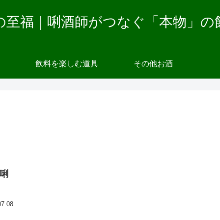
の至福｜唎酒師がつなぐ「本物」の
飲料を楽しむ道具
その他お酒
唎
07.08