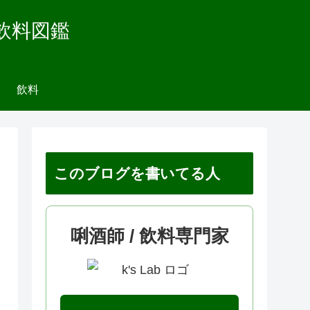
飲料図鑑
飲料
このブログを書いてる人
唎酒師 / 飲料専門家