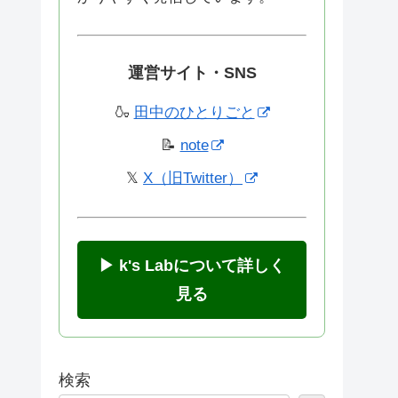
運営サイト・SNS
🍶
田中のひとりごと
📝
note
𝕏
X（旧Twitter）
▶ k's Labについて詳しく
見る
検索