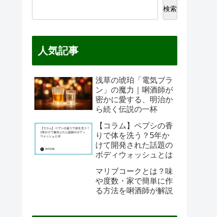
検索
人気記事
浅草の琥珀「電気ブラ
ン」の魔力｜唎酒師が
密かに愛する、明治か
ら続く伝説の一杯
【コラム】ペプシの香
りで体を洗う？5年か
けて開発された話題の
ボディウォッシュとは
マリブコークとは？味
や度数・家で簡単に作
る方法を唎酒師が解説