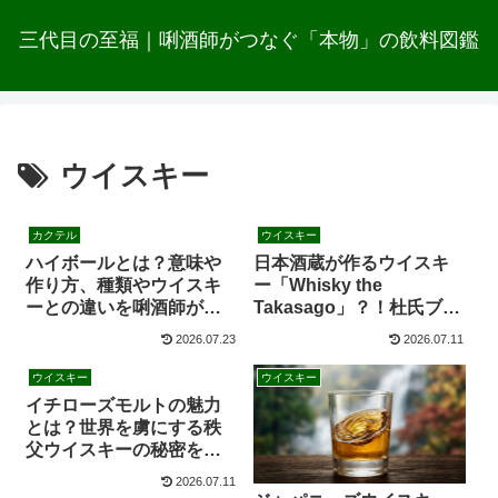
三代目の至福｜唎酒師がつなぐ「本物」の飲料図鑑
ウイスキー
カクテル
ウイスキー
ハイボールとは？意味や
日本酒蔵が作るウイスキ
作り方、種類やウイスキ
ー「Whisky the
ーとの違いを唎酒師が解
Takasago」？！杜氏ブレ
説
ンドの秘密とは
2026.07.23
2026.07.11
ウイスキー
ウイスキー
イチローズモルトの魅力
とは？世界を虜にする秩
父ウイスキーの秘密を唎
酒師が解説
2026.07.11