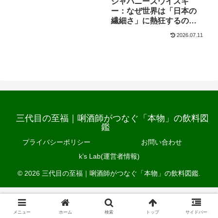
ジャパニーズウイスキ
ー：なぜ世界は「日本の
繊細さ」に熱狂するの
か。
2026.07.11
三代目の至福｜唎酒師がつなぐ「本物」の飲料図
鑑
プライバシーポリシー
お問い合わせ
k’s Lab(運営者情報)
© 2026 三代目の至福｜唎酒師がつなぐ「本物」の飲料図鑑.
メニュー
ホーム
検索
トップ
サイドバー