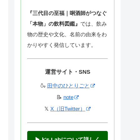
『三代目の至福｜唎酒師がつなぐ
「本物」の飲料図鑑』
では、飲み
物の歴史や文化、名前の由来をわ
かりやすく発信しています。
運営サイト・SNS
🍶
田中のひとりごと
📝
note
𝕏
X（旧Twitter）
▶ k's Labについて詳しく