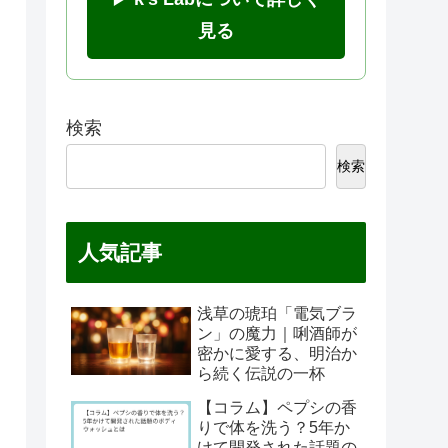
見る
検索
検索
人気記事
浅草の琥珀「電気ブラ
ン」の魔力｜唎酒師が
密かに愛する、明治か
ら続く伝説の一杯
【コラム】ペプシの香
りで体を洗う？5年か
けて開発された話題の