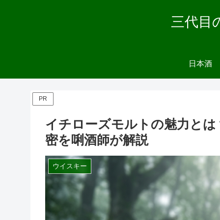
三代目
日本酒
PR
イチローズモルトの魅力とは
密を唎酒師が解説
ウイスキー