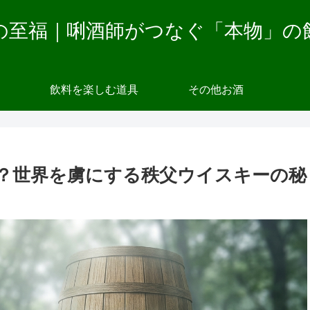
の至福｜唎酒師がつなぐ「本物」の
飲料を楽しむ道具
その他お酒
？世界を虜にする秩父ウイスキーの秘